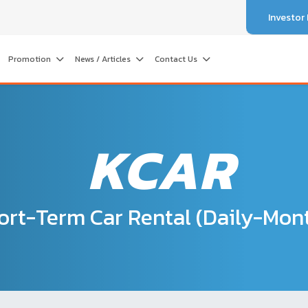
Investor
Promotion
News / Articles
Contact Us
KCAR
ort-Term Car Rental (Daily-Mon