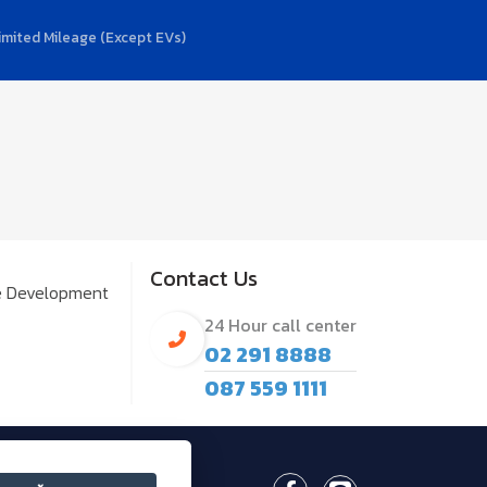
limited Mileage (Except EVs)
Contact Us
e Development
24 Hour call center
02 291 8888
087 559 1111