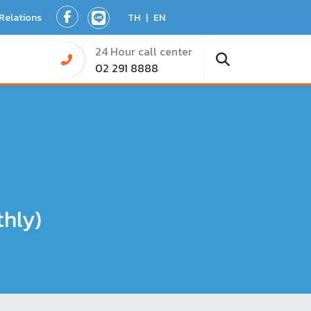
 Relations
TH
|
EN
24 Hour call center
02 291 8888
thly)