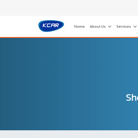
Home
About Us
Services
Sh