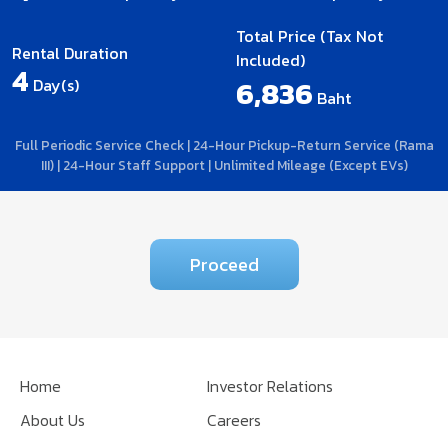
Total Price (Tax Not
Rental Duration
Included)
4
6,836
Day(s)
Baht
Full Periodic Service Check | 24-Hour Pickup-Return Service (Rama
III) | 24-Hour Staff Support | Unlimited Mileage (Except EVs)
Proceed
Home
Investor Relations
About Us
Careers