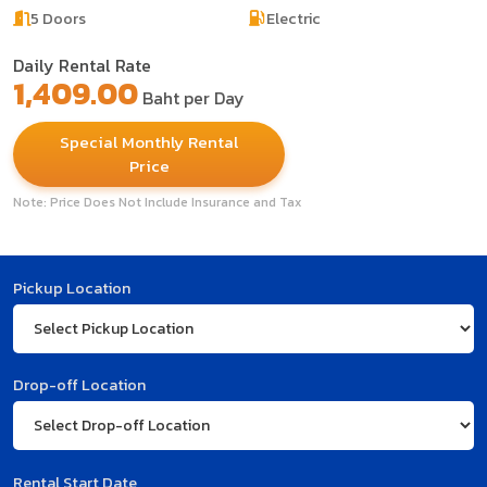
5 Doors
Electric
Daily Rental Rate
1,409.00
Baht per Day
Special Monthly Rental
Price
Note: Price Does Not Include Insurance and Tax
Pickup Location
Drop-off Location
Rental Start Date