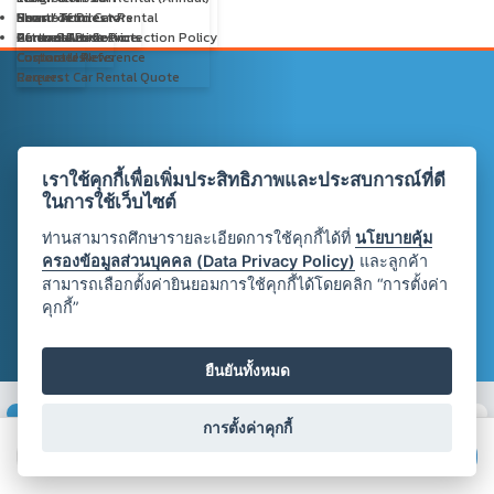
Board of Directors
Short-Term Car Rental
Promotion
News / Articles
Personal Data Protection Policy
After-Sales Service
Partner Promotions
General Articles
Contact Us
Customer Reference
Corporate News
Contact Us
Request Car Rental Quote
Careers
KCAR
เราใช้คุกกี้เพื่อเพิ่มประสิทธิภาพและประสบการณ์ที่ดี
ในการใช้เว็บไซต์
Short-Term Car Rental (Daily-Monthly)
ท่านสามารถศึกษารายละเอียดการใช้คุกกี้ได้ที่
นโยบายคุ้ม
ครองข้อมูลส่วนบุคคล (Data Privacy Policy)
และลูกค้า
สามารถเลือกตั้งค่ายินยอมการใช้คุกกี้ได้โดยคลิก “การตั้งค่า
คุกกี้”
ยืนยันทั้งหมด
การตั้งค่าคุกกี้
STEP 1
STEP 2
STEP 3
FINISH
เลือกรถและระบุ
สรุปรายการจอง
Review &
Complete
Get Special Promotion
Request a Quote
Book Now
ข้อมูลที่ต้องการ
กรอกข้อมูลส่วนตัว
Confirm Booking