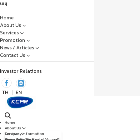
เมนู
Home
About Us
Services
Promotion
News / Articles
Contact Us
Investor Relations
TH
|
EN
Home
About Us
Company Information
Services
Vision & Mission
Long-Term Car Rental (Annual)
Promotion