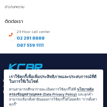
ข่าว/บทความ
ติดต่อเรา
24 Hour call center
02 291 8888
087 559 1111
เราใช้คุกกี้เพื่อเพิ่มประสิทธิภาพและประสบการณ์ที่ดี
บริษัท กรุงไทยคาร์เร้นท์ แอนด์ ลีส จำกัด (มหาชน)
ในการใช้เว็บไซต์
455/1 ถนนพระราม 3 แขวงบางโคล่ เขตบางคอแหลม กรุงเทพ
ท่านสามารถศึกษารายละเอียดการใช้คุกกี้ได้ที่
นโยบายคุ้ม
10120
ครองข้อมูลส่วนบุคคล (Data Privacy Policy)
และลูกค้า
สามารถเลือกตั้งค่ายินยอมการใช้คุกกี้ได้โดยคลิก “การตั้งค่า
คุกกี้”