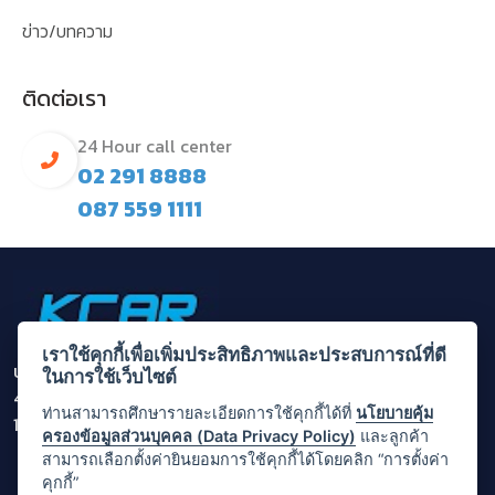
ข่าว/บทความ
ติดต่อเรา
24 Hour call center
02 291 8888
087 559 1111
เราใช้คุกกี้เพื่อเพิ่มประสิทธิภาพและประสบการณ์ที่ดี
บริษัท กรุงไทยคาร์เร้นท์ แอนด์ ลีส จำกัด (มหาชน)
ในการใช้เว็บไซต์
455/1 ถนนพระราม 3 แขวงบางโคล่ เขตบางคอแหลม กรุงเทพ
ท่านสามารถศึกษารายละเอียดการใช้คุกกี้ได้ที่
นโยบายคุ้ม
10120
ครองข้อมูลส่วนบุคคล (Data Privacy Policy)
และลูกค้า
สามารถเลือกตั้งค่ายินยอมการใช้คุกกี้ได้โดยคลิก “การตั้งค่า
คุกกี้”