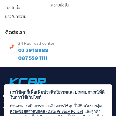
ความยั่งยืน
โปรโมชั่น
ข่าว/บทความ
ติดต่อเรา
24 Hour call center
02 291 8888
087 559 1111
เราใช้คุกกี้เพื่อเพิ่มประสิทธิภาพและประสบการณ์ที่ดี
บริษัท กรุงไทยคาร์เร้นท์ แอนด์ ลีส จำกัด (มหาชน)
ในการใช้เว็บไซต์
455/1 ถนนพระราม 3 แขวงบางโคล่ เขตบางคอแหลม กรุงเทพ
ท่านสามารถศึกษารายละเอียดการใช้คุกกี้ได้ที่
นโยบายคุ้ม
10120
ครองข้อมูลส่วนบุคคล (Data Privacy Policy)
และลูกค้า