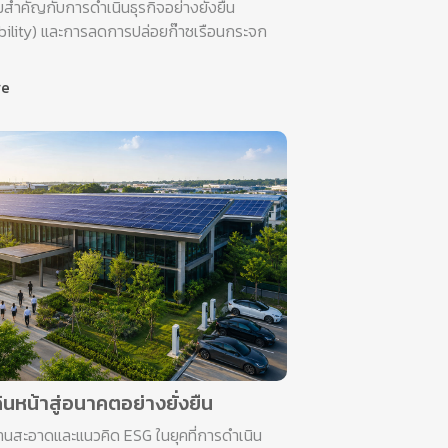
มสำคัญกับการดำเนินธุรกิจอย่างยั่งยืน
bility) และการลดการปล่อยก๊าซเรือนกระจก
re
นหน้าสู่อนาคตอย่างยั่งยืน
านสะอาดและแนวคิด ESG ในยุคที่การดำเนิน