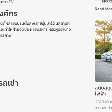
- - No t
และรถ EV
Read Mo
องค์กร
ถยนต์หลายแบรนด์และหลายรุ่นมาไว้ในสถานที่
ะทำให้ฝ่ายจัดซื้อ ฝ่ายบริหาร หรือผู้มีอำนาจ
ิทธิภาพ
G
รถเช่า
สนับสนุ
ไฟฟ้า
KCAR เดินห
คาร์บอนด้ว