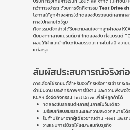
บริษัท กรุงไทยคาร์เร้นท์ แอนด์ ลีส จำกัด (มหาชน)
กว่าการเช่ารถ ด้วยการจัดกิจกรรม
Test Drive สำห
โอกาสให้ลูกค้าองค์กรได้ทดลองขับรถยนต์หลากหลายร
ทางไปหลายโชว์รูม
กิจกรรมดังกล่าวได้รับความสนใจจากลูกค้าของ KC
นิยมจากหลายแบรนด์มาให้ทดลองขับ ทั้งแบรนด์ TO
คอยให้คำแนะนำเกี่ยวกับสมรรถนะ เทคโนโลยี ควา
แต่ละรุ่น
สัมผัสประสบการณ์จริงก่อ
การเลือกใช้รถยนต์สำหรับองค์กรหรือการเช่ารถระยะย
ดำเนินงาน ประสิทธิภาพการใช้งาน และความพึงพอใจขอ
KCAR จึงจัดกิจกรรม Test Drive เพื่อให้ลูกค้าได้
ทดลองขับรถยนต์หลายรุ่นภายในวันเดียว
เปรียบเทียบสมรรถนะและความสะดวกสบายได้อ
รับคำปรึกษาจากผู้เชี่ยวชาญด้าน Fleet และรถเ
วางแผนการใช้รถให้เหมาะสมกับธุรกิจ