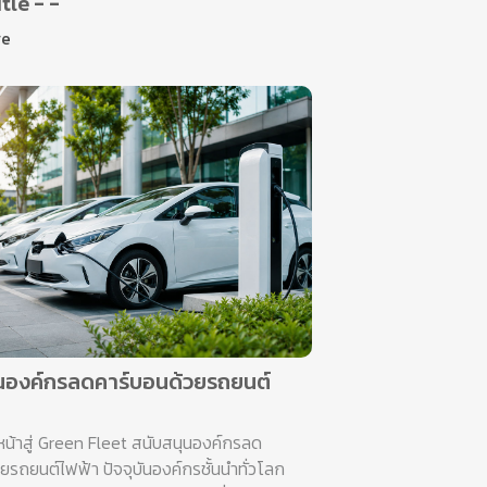
itle - -
re
นองค์กรลดคาร์บอนด้วยรถยนต์
น้าสู่ Green Fleet สนับสนุนองค์กรลด
ยรถยนต์ไฟฟ้า ปัจจุบันองค์กรชั้นนำทั่วโลก