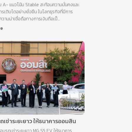
บ A- แนวโน้ม Stable สะท้อนความมั่นคงและ
เติบโตอย่างยั่งยืน ในโลกธุรกิจที่มีการ
ความน่าเชื่อถือทางการเงินถือเป็...
re
ถเช่าระยะยาว ให้ธนาคารออมสิน
อบรถเช่าระยะยาว MG S5 EV ให้ธนาคาร