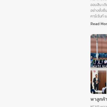
ออมสิน เดิ
อย่างยั่งยื
คาร์เร้นท์ 
Read Mo
พาลูกค้
KCAR พาลู