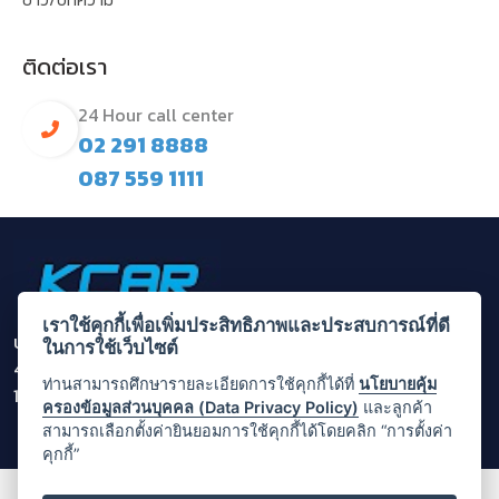
ติดต่อเรา
24 Hour call center
02 291 8888
087 559 1111
เราใช้คุกกี้เพื่อเพิ่มประสิทธิภาพและประสบการณ์ที่ดี
บริษัท กรุงไทยคาร์เร้นท์ แอนด์ ลีส จำกัด (มหาชน)
ในการใช้เว็บไซต์
455/1 ถนนพระราม 3 แขวงบางโคล่ เขตบางคอแหลม กรุงเทพ
ท่านสามารถศึกษารายละเอียดการใช้คุกกี้ได้ที่
นโยบายคุ้ม
10120
ครองข้อมูลส่วนบุคคล (Data Privacy Policy)
และลูกค้า
สามารถเลือกตั้งค่ายินยอมการใช้คุกกี้ได้โดยคลิก “การตั้งค่า
คุกกี้”