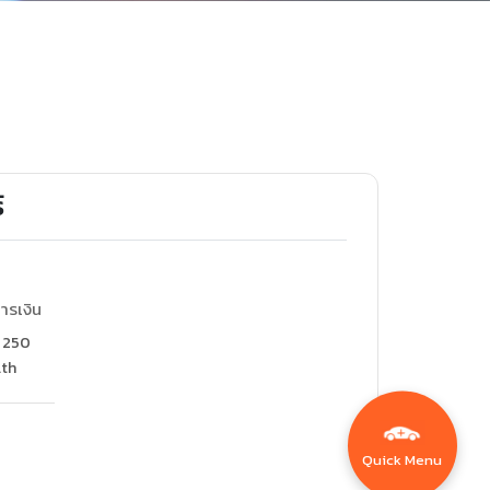
์
ารเงิน
อ 250
.th
Quick Menu